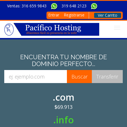
Ventas: 316 659 9843
319 648 2123
Entrar
Registrarse
Ver Carrito
Togg
ENCUENTRA TU NOMBRE DE
DOMINIO PERFECTO...
.com
$69.913
.info