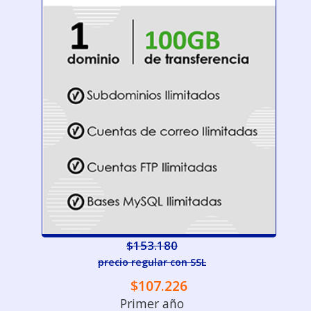
$153.180
precio regular con SSL
$107.226
Primer año