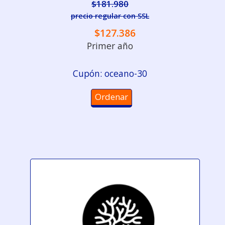
$181.980
precio regular con SSL
$127.386
Primer año
Cupón: oceano-30
Ordenar