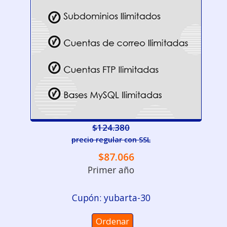
$124.380
precio regular con SSL
$87.066
Primer año
Cupón: yubarta-30
Ordenar